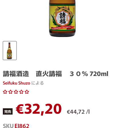
請福酒造 直火請福 ３０％ 720ml
Seifuku Shuzo
による
現在の価格
€32,20
€44,72 /l
完売
SKU
EJ862