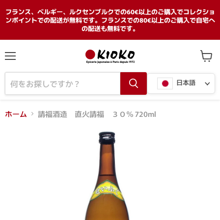
フランス、ベルギー、ルクセンブルクでの60€以上のご購入でコレクショ
ンポイントでの配送が無料です。フランスでの80€以上のご購入で自宅へ
の配送も無料です。
メ
カ
ニ
ー
言
ュ
ト
日本語
ー
を
語
見
る
ホーム
請福酒造 直火請福 ３０％ 720ml