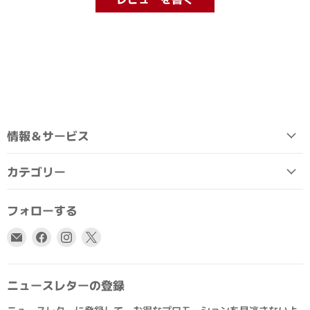
情報＆サービス
カテゴリー
フォローする
E
Facebook
Instagram
X
メ
で
で
で
ー
見
見
見
ル
つ
つ
つ
ニュースレターの登録
で
け
け
け