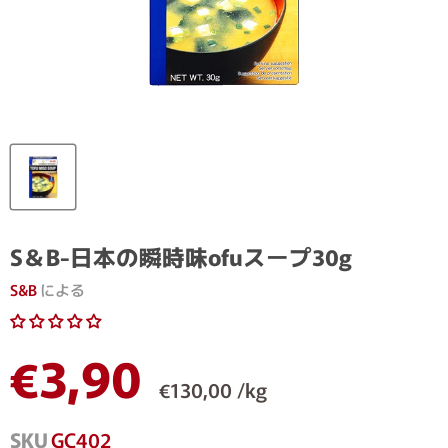
S＆B-日本の瞬時味ofuスープ30g
S&B
による
現在の価格
€3,90
€130,00 /kg
SKU
GC402