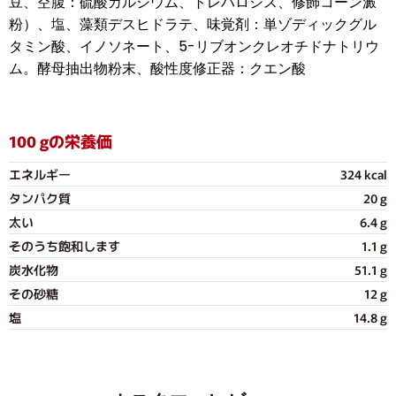
豆、空腹：硫酸カルシウム、トレハロシス、修飾コーン澱
粉）、塩、藻類デスヒドラテ、味覚剤：単ゾディックグル
タミン酸、イノソネート、5-リブオンクレオチドナトリウ
ム。酵母抽出物粉末、酸性度修正器：クエン酸
100 gの栄養価
エネルギー
324 kcal
タンパク質
20 g
太い
6.4 g
そのうち飽和します
1.1 g
炭水化物
51.1 g
その砂糖
12 g
塩
14.8 g