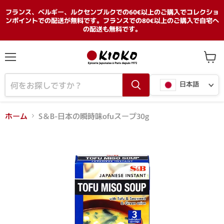
フランス、ベルギー、ルクセンブルクでの60€以上のご購入でコレクショ
ンポイントでの配送が無料です。フランスでの80€以上のご購入で自宅へ
の配送も無料です。
メ
カ
ニ
ー
言
ュ
ト
日本語
ー
を
語
見
る
ホーム
S＆B-日本の瞬時味ofuスープ30g