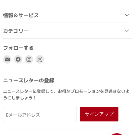
情報＆サービス
カテゴリー
フォローする
E
Facebook
Instagram
X
メ
で
で
で
ー
見
見
見
ル
つ
つ
つ
ニュースレターの登録
で
け
け
け
ニュースレターに登録して、お得なプロモーションを見逃さないよ
見
て
て
て
うにしましょう！
つ
く
く
く
け
だ
だ
だ
て
さ
さ
さ
サインアップ
Eメールアドレス
く
い
い
い
だ
さ