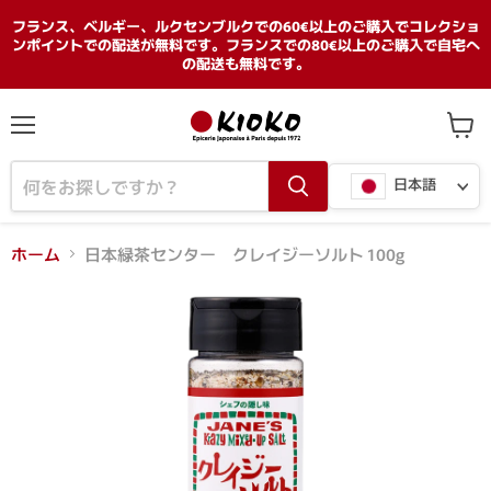
フランス、ベルギー、ルクセンブルクでの60€以上のご購入でコレクショ
ンポイントでの配送が無料です。フランスでの80€以上のご購入で自宅へ
の配送も無料です。
メ
カ
ニ
ー
言
ュ
ト
日本語
ー
を
語
見
る
ホーム
日本緑茶センター クレイジーソルト 100g