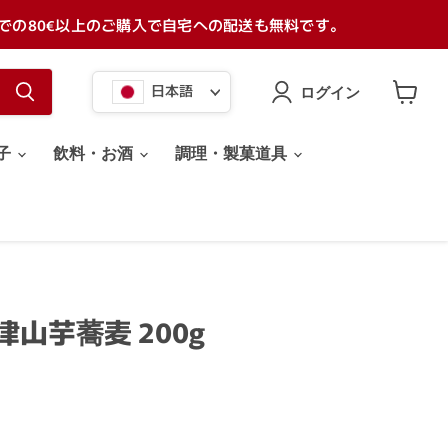
での80€以上のご購入で自宅への配送も無料です。
言
日本語
ログイン
語
カ
ー
ト
子
飲料・お酒
調理・製菓道具
を
見
る
津山芋蕎麦 200g