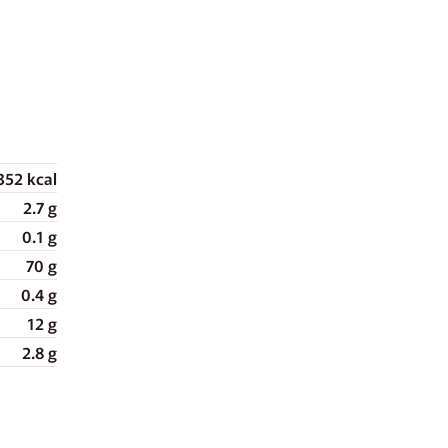
352 kcal
2.7 g
0.1 g
70 g
0.4 g
12 g
2.8 g