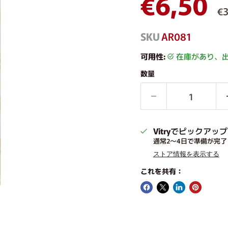
現在の
€6,50
€3
SKU
AR081
可用性:
在庫があり、
数量
Vitry
でピックアップ
通常2〜4日で準備が完了
ストア情報を表示する
これを共有：