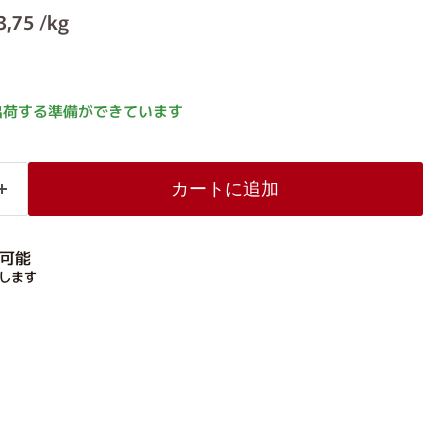
価格
3,75 /kg
出荷する準備ができています
カートに追加
可能
します