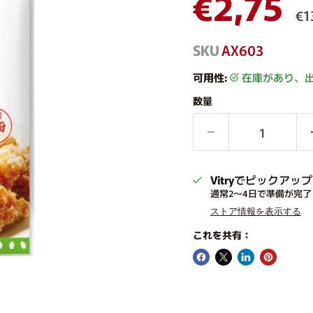
現在の
€2,75
€1
SKU
AX603
可用性:
在庫があり、
数量
Vitry
でピックアップ
通常2〜4日で準備が完了
ストア情報を表示する
これを共有：