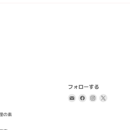
フォローする
E
Facebook
Instagram
X
メ
で
で
で
ー
見
見
見
理の素
ル
つ
つ
つ
で
け
け
け