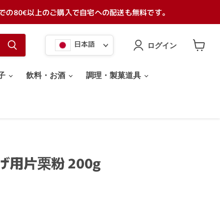
での80€以上のご購入で自宅への配送も無料です。
言
日本語
ログイン
語
カ
ー
ト
子
飲料・お酒
調理・製菓道具
を
見
る
げ用片栗粉 200g