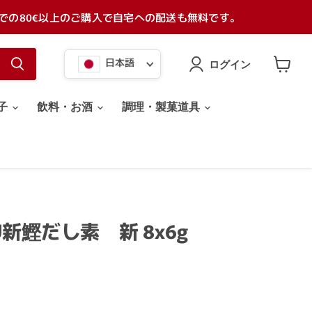
での80€以上のご購入で自宅への配送も無料です。
言
日本語
ログイン
語
カ
ー
ト
子
飲料・お酒
調理・製菓道具
を
見
る
新鰹だし素 新 8x6g