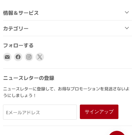
情報＆サービス
カテゴリー
フォローする
E
Facebook
Instagram
X
メ
で
で
で
ー
見
見
見
ル
つ
つ
つ
ニュースレターの登録
で
け
け
け
ニュースレターに登録して、お得なプロモーションを見逃さないよ
見
て
て
て
うにしましょう！
つ
く
く
く
け
だ
だ
だ
て
さ
さ
さ
サインアップ
Eメールアドレス
く
い
い
い
だ
さ