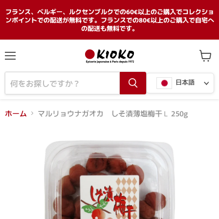
フランス、ベルギー、ルクセンブルクでの60€以上のご購入でコレクショ
ンポイントでの配送が無料です。フランスでの80€以上のご購入で自宅へ
の配送も無料です。
メ
カ
ニ
ー
言
ュ
ト
日本語
ー
を
語
見
る
ホーム
マルリョウナガオカ しそ漬薄塩梅干Ｌ 250g