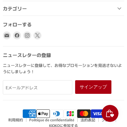
カテゴリー
フォローする
E
Facebook
Instagram
X
メ
で
で
で
ー
見
見
見
ル
つ
つ
つ
ニュースレターの登録
で
け
け
け
ニュースレターに登録して、お得なプロモーションを見逃さないよ
見
て
て
て
うにしましょう！
つ
く
く
く
け
だ
だ
だ
て
さ
さ
さ
サインアップ
Eメールアドレス
く
い
い
い
だ
さ
い
利用規約
Politique de confidentialité
法的表記
ブログ
KIOKOに参加する