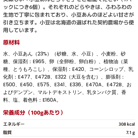
ックにつき6個）。それぞれのどらやきは、ふわふわの
生地で丁寧に包まれており、小豆あんのほどよい甘さが
引き立ちます。小豆は北海道の選ばれた契約農場から使
用しています。
原材料
水、小豆あん（23%）（砂糖、水、小豆）、小麦粉、砂
糖、保湿剤：E965、卵（全卵粉、卵白粉）、植物油（菜
種、とうもろこし）、保湿剤：E420、コーンシロップ、乳
化剤：E477、E472B、E322（大豆を含む）、膨張剤：
E500、E450、E575、E341、E336、E470A、E472B、お
よびデンプン、マルトデキストリン、乳タンパク質、香
料、塩、着色料：E160A。
栄養成分（100gあたり）
エネルギー
308 kcal
脂質
7.1 g