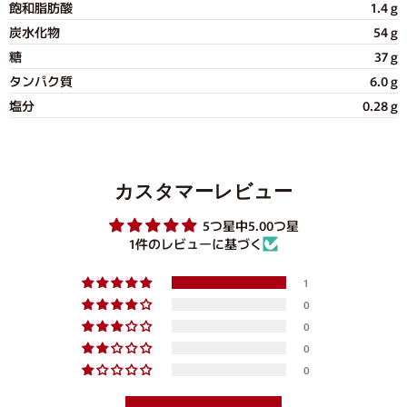
飽和脂肪酸
1.4 g
炭水化物
54 g
糖
37 g
タンパク質
6.0 g
塩分
0.28 g
カスタマーレビュー
5つ星中5.00つ星
1件のレビューに基づく
1
0
0
0
0