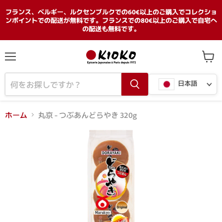
フランス、ベルギー、ルクセンブルクでの60€以上のご購入でコレクショ
ンポイントでの配送が無料です。フランスでの80€以上のご購入で自宅へ
の配送も無料です。
メ
カ
ニ
ー
言
ュ
ト
日本語
ー
を
語
見
る
ホーム
丸京 - つぶあんどらやき 320g