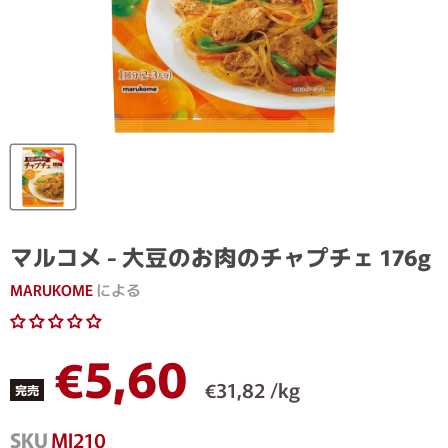
マルコメ - 大豆のお肉のチャプチェ 176g
MARUKOME
による
現在の価格
€5,60
€31,82 /kg
完売
SKU
MJ210