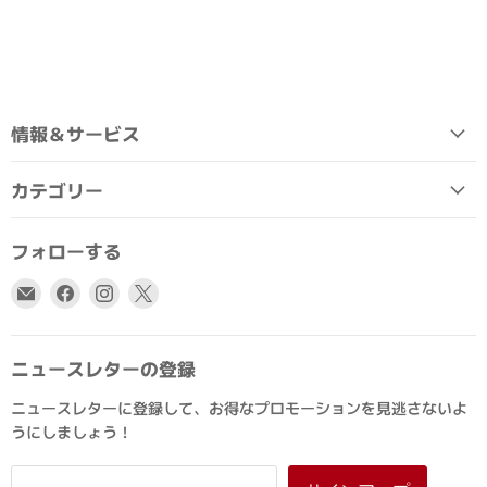
情報＆サービス
カテゴリー
フォローする
E
Facebook
Instagram
X
メ
で
で
で
ー
見
見
見
ル
つ
つ
つ
ニュースレターの登録
で
け
け
け
ニュースレターに登録して、お得なプロモーションを見逃さないよ
見
て
て
て
うにしましょう！
つ
く
く
く
け
だ
だ
だ
て
さ
さ
さ