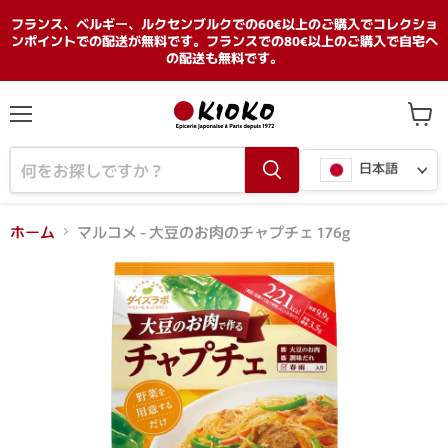
フランス、ベルギー、ルクセンブルクでの60€以上のご購入でコレクショ
ンポイントでの配送が無料です。フランスでの80€以上のご購入で自宅へ
の配送も無料です。
メ
カ
ニ
ー
言
ュ
ト
日本語
ー
を
語
見
る
ホーム
マルコメ - 大豆のお肉のチャプチェ 176g