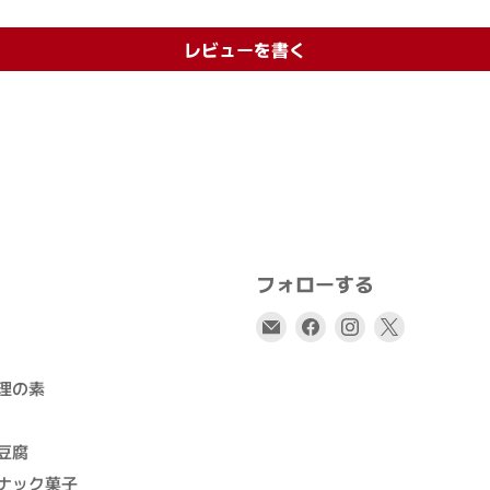
レビューを書く
フォローする
E
Facebook
Instagram
X
メ
で
で
で
ー
見
見
見
理の素
ル
つ
つ
つ
で
け
け
け
豆腐
見
て
て
て
つ
く
く
く
ナック菓子