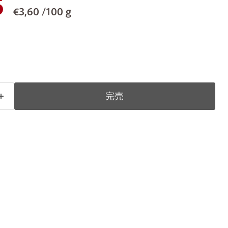
の価格
5
€3,60 /100 g
完売