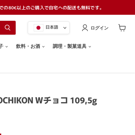
での80€以上のご購入で自宅への配送も無料です。
言
日本語
ログイン
語
カ
ー
ト
子
飲料・お酒
調理・製菓道具
を
見
る
CHIKON Wチョコ 109,5g