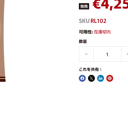
現在
€4,2
完売
SKU
RL102
可用性:
在庫切れ
数量
これを共有：