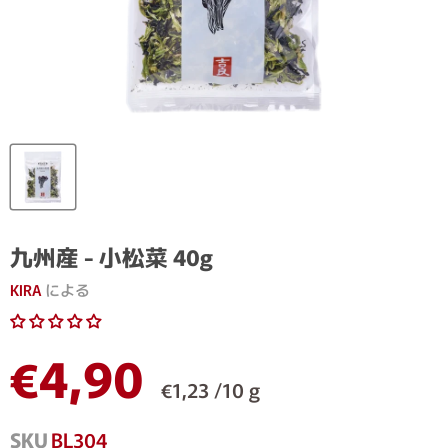
九州産 - 小松菜 40g
KIRA
による
現在の価格
€4,90
€1,23 /10 g
SKU
BL304