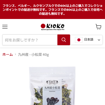
フランス、ベルギー、ルクセンブルクでの60€以上のご購入でコレクショ
ンポイントでの配送が無料です。フランスでの80€以上のご購入で自宅へ
の配送も無料です。
メ
カ
ニ
ー
言
ュ
ト
日本語
ー
を
語
見
る
ホーム
九州産 - 小松菜 40g