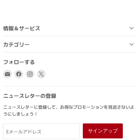
情報＆サービス
カテゴリー
フォローする
E
Facebook
Instagram
X
メ
で
で
で
ー
見
見
見
ル
つ
つ
つ
ニュースレターの登録
で
け
け
け
ニュースレターに登録して、お得なプロモーションを見逃さないよ
見
て
て
て
うにしましょう！
つ
く
く
く
け
だ
だ
だ
て
さ
さ
さ
サインアップ
Eメールアドレス
く
い
い
い