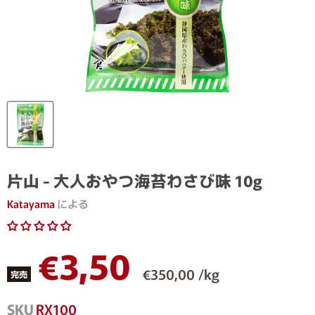
片山 - 大人おやつ海苔わさび味 10g
Katayama
による
現在の価格
€3,50
€350,00 /kg
完売
SKU
RX100