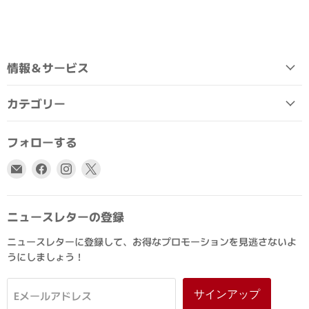
情報＆サービス
カテゴリー
フォローする
E
Facebook
Instagram
X
メ
で
で
で
ー
見
見
見
ル
つ
つ
つ
ニュースレターの登録
で
け
け
け
ニュースレターに登録して、お得なプロモーションを見逃さないよ
見
て
て
て
うにしましょう！
つ
く
く
く
け
だ
だ
だ
て
さ
さ
さ
サインアップ
Eメールアドレス
く
い
い
い