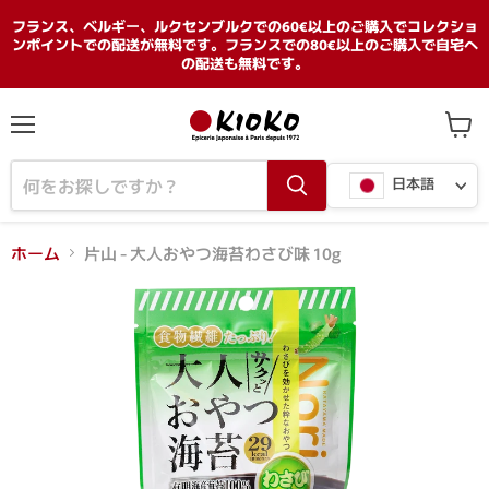
フランス、ベルギー、ルクセンブルクでの60€以上のご購入でコレクショ
ンポイントでの配送が無料です。フランスでの80€以上のご購入で自宅へ
の配送も無料です。
メ
カ
ニ
ー
言
ュ
ト
日本語
ー
を
語
見
る
ホーム
片山 - 大人おやつ海苔わさび味 10g