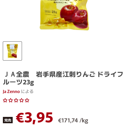
ＪＡ全農 岩手県産江刺りんご ドライフ
ルーツ23g
Ja Zenno
による
現在の価格
€3,95
€171,74 /kg
完売