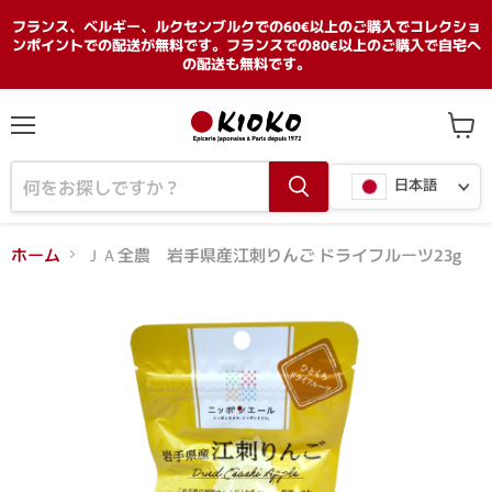
フランス、ベルギー、ルクセンブルクでの60€以上のご購入でコレクショ
ンポイントでの配送が無料です。フランスでの80€以上のご購入で自宅へ
の配送も無料です。
メ
カ
ニ
ー
言
ュ
ト
日本語
ー
を
語
見
る
ホーム
ＪＡ全農 岩手県産江刺りんご ドライフルーツ23g