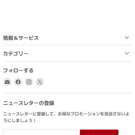
情報＆サービス
カテゴリー
フォローする
E
Facebook
Instagram
X
メ
で
で
で
ー
見
見
見
ル
つ
つ
つ
ニュースレターの登録
で
け
け
け
ニュースレターに登録して、お得なプロモーションを見逃さないよ
見
て
て
て
うにしましょう！
つ
く
く
く
け
だ
だ
だ
て
さ
さ
さ