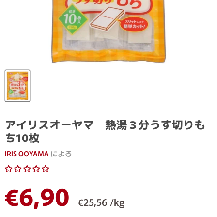
アイリスオーヤマ 熱湯３分うす切りも
ち10枚
IRIS OOYAMA
による
現在の価格
€6,90
€25,56 /kg