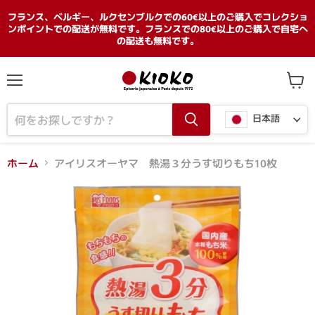
フランス、ベルギー、ルクセンブルクでの60€以上のご購入でコレクショ
ンポイントでの配送が無料です。フランスでの80€以上のご購入で自宅へ
の配送も無料です。
メ
カ
ニ
ー
言
ュ
ト
日本語
ー
を
語
見
る
ホーム
アイリスオーヤマ 熱湯３分うす切りもち10枚