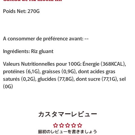
Poids Net: 270G
A consommer de préférence avant: --
Ingrédients: Riz gluant
Valeurs Nutritionnelles pour 100G: Énergie (368KCAL),
protéines (6,1G), graisses (0,9G), dont acides gras
saturés (0,2G), glucides (77,8G), dont sucre (77,1G), sel
(0G)
カスタマーレビュー
最初のレビューを書きましょう