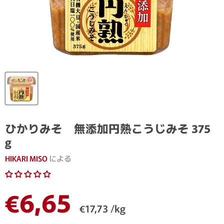
ひかりみそ 無添加円熟こうじみそ 375
g
HIKARI MISO
による
現在の価格
€6,65
€17,73 /kg