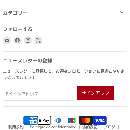
カテゴリー
フォローする
E
Facebook
Instagram
X
メ
で
で
で
ー
見
見
見
ル
つ
つ
つ
ニュースレターの登録
で
け
け
け
ニュースレターに登録して、お得なプロモーションを見逃さないよ
見
て
て
て
うにしましょう！
つ
く
く
く
け
だ
だ
だ
て
さ
さ
さ
サインアップ
Eメールアドレス
く
い
い
い
だ
さ
い
利用規約
Politique de confidentialité
法的表記
ブログ