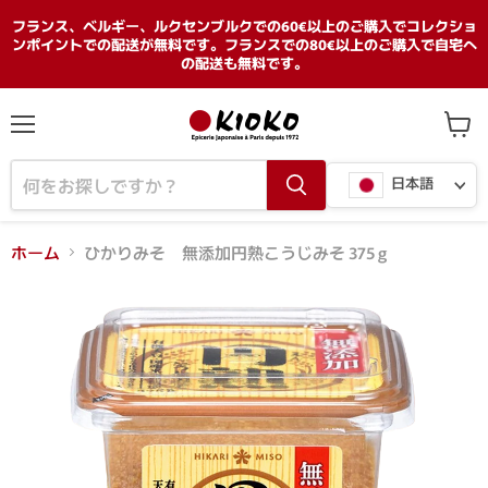
フランス、ベルギー、ルクセンブルクでの60€以上のご購入でコレクショ
ンポイントでの配送が無料です。フランスでの80€以上のご購入で自宅へ
の配送も無料です。
メ
カ
ニ
ー
言
ュ
ト
日本語
ー
を
語
見
る
ホーム
ひかりみそ 無添加円熟こうじみそ 375 g