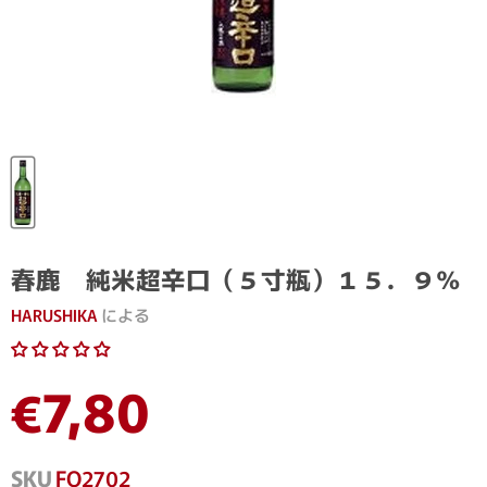
春鹿 純米超辛口（５寸瓶）１５．９％
HARUSHIKA
による
現在の価格
€7,80
SKU
FO2702