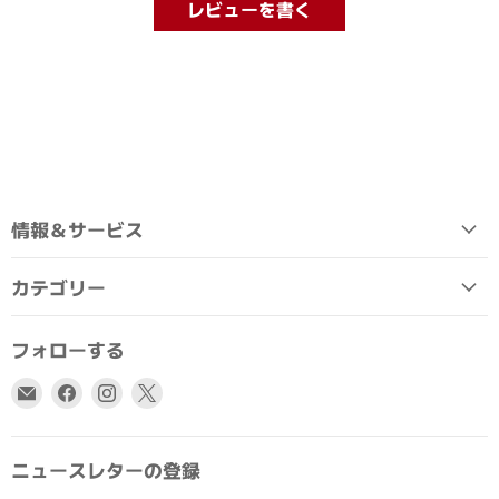
レビューを書く
情報＆サービス
カテゴリー
フォローする
E
Facebook
Instagram
X
メ
で
で
で
ー
見
見
見
ル
つ
つ
つ
ニュースレターの登録
で
け
け
け