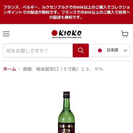
フランス、ベルギー、ルクセンブルクでの60€以上のご購入でコレクショ
ンポイントでの配送が無料です。フランスでの80€以上のご購入で自宅へ
の配送も無料です。
メ
カ
ニ
ー
言
ュ
ト
日本語
ー
を
語
見
る
ホーム
春鹿 純米超辛口（５寸瓶）１５．９％